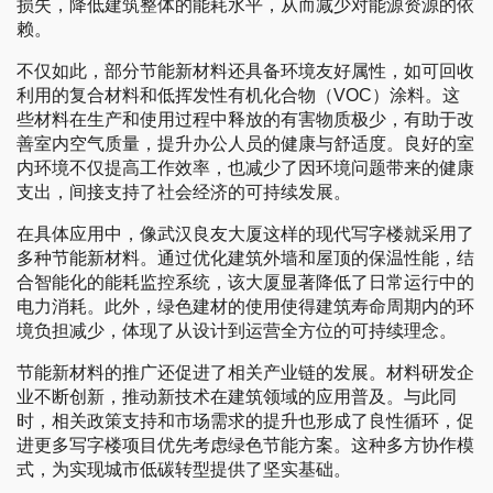
损失，降低建筑整体的能耗水平，从而减少对能源资源的依
赖。
不仅如此，部分节能新材料还具备环境友好属性，如可回收
利用的复合材料和低挥发性有机化合物（VOC）涂料。这
些材料在生产和使用过程中释放的有害物质极少，有助于改
善室内空气质量，提升办公人员的健康与舒适度。良好的室
内环境不仅提高工作效率，也减少了因环境问题带来的健康
支出，间接支持了社会经济的可持续发展。
在具体应用中，像武汉良友大厦这样的现代写字楼就采用了
多种节能新材料。通过优化建筑外墙和屋顶的保温性能，结
合智能化的能耗监控系统，该大厦显著降低了日常运行中的
电力消耗。此外，绿色建材的使用使得建筑寿命周期内的环
境负担减少，体现了从设计到运营全方位的可持续理念。
节能新材料的推广还促进了相关产业链的发展。材料研发企
业不断创新，推动新技术在建筑领域的应用普及。与此同
时，相关政策支持和市场需求的提升也形成了良性循环，促
进更多写字楼项目优先考虑绿色节能方案。这种多方协作模
式，为实现城市低碳转型提供了坚实基础。