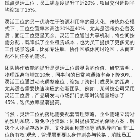
试点灵活工位，员工满意度提升了近20%，项目交付周期平
均缩短了15%。
灵活工位的另一优势在于资源利用率的最大化。传统办公模
式下，工位空置率常高达30%至40%，尤其是远程办公普及
后，固定工位更显冗余。灵活工位通过共享机制，将空间按
需分配，既降低了企业租赁成本，也为员工提供了更多元的
工作场景选择，比如专注舱、协作区或休闲讨论区，从而匹
配不同任务的需求。
团队协作效能的提升是灵活工位最显著的价值。研究表明，
物理距离每增加10米，同事间的日常沟通频率会下降30%。
灵活工位通过动态调整座位，缩短了跨部门成员间的距离，
尤其适合需要快速响应的创新团队。例如，某科技公司采用
灵活工位后，产品研发与市场部门的即时沟通量增加了
45%，迭代效率显著提高。
当然，灵活工位的落地需要配套管理策略。企业需建立清晰
的预约系统，避免争抢资源；同时提供充足的储物方案，解
决个人物品存放问题。文化层面则需倡导“结果导向”而非“工
位所有权”观念，管理层更要以身作则参与轮换，消除员工